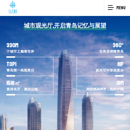
MENU
城市观光厅,开启青岛记忆与展望
330M
360°
于城市之巅看世界
全角度俯瞰青岛
TOP1
81F
青岛第一高观景台
超高空环形观景台
1516㎡
19M
置身高空，漫步云端
局部挑高19米，视野开阔