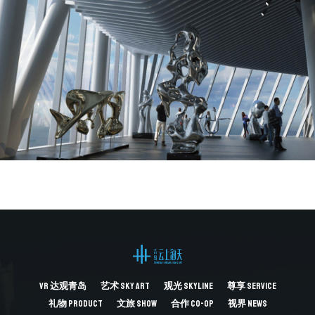
VR
达观青岛
艺术
SKY ART
观光
SKYLINE
尊享
SERVICE
礼物
PRODUCT
文旅
SHOW
合作
CO-OP
视界
NEWS