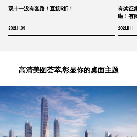
天
双十一没有套路！直接5折！
有奖征
啦！有
2021.11.09
2021.11.11
高清美图荟萃,彰显你的桌面主题