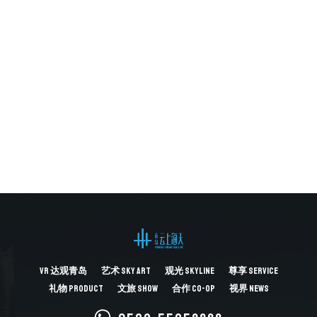
发展
2021.11.17
新闻资讯
超视角｜费俊：艺术是体验未来的界面
2021.11.05
新闻资讯
“超视角：科技+艺术展”在海天·云上艺术中心开幕！
2021.10.27
VR
达观青岛
艺术
SKY ART
观光
SKYLINE
尊享
SERVICE
礼物
PRODUCT
文旅
SHOW
合作
CO-OP
视界
NEWS