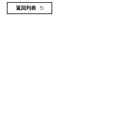
返回列表
新闻资讯
青岛云上海天景区简介
2022.11.07
新闻资讯
欧峰会企业家齐聚海天云上，369米青岛之巅见证城市新